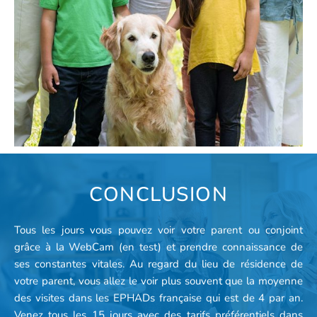
CONCLUSION
Tous les jours vous pouvez voir votre parent ou conjoint
grâce à la WebCam (en test) et prendre connaissance de
ses constantes vitales. Au regard du lieu de résidence de
votre parent, vous allez le voir plus souvent que la moyenne
des visites dans les EPHADs française qui est de 4 par an.
Venez tous les 15 jours avec des tarifs préférentiels dans